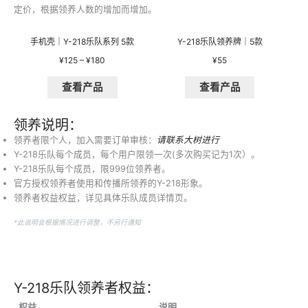
定价，根据领养人数的增加而增加。
手机壳｜Y-218乐队系列 5款
Y-218乐队领养牌｜5款
价
¥
125
–
¥
180
¥
55
格
查看产品
查看产品
范
围：
¥125
领养说明：
至
领养者限个人，加入需要订单审核：
请联系大树进行
¥180
Y-218乐队每个成员，每个用户限领一次(多次购买记为1次）。
Y-218乐队每个成员，限999位领养者。
官方授权领养者使用和传播所领养的Y-218形象。
领养者权益权益，详见具体乐队成员详情页。
*此说明会根据情况进行调整，不另行通知
Y-218乐队领养者权益：
权益
说明