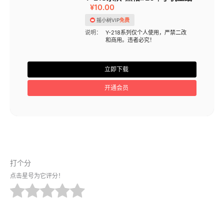
¥10.00
摇小树VIP
免费
说明：
Y-218系列仅个人使用，严禁二改
和商用。违者必究！
立即下载
开通会员
打个分
点击星号为它评分！