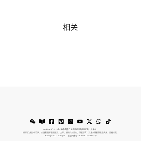
相关
©️YAOXIAOSHU摇小树及图形已注册商标&版权登记受法律保护。
本网站为摇小树官网。内容包括不限于图案、文字、视频均为原创，版权所有。禁止未授权转载及商用，违者必究。
苏ICP备19024806号-5
｜苏公网安备32060202001404号