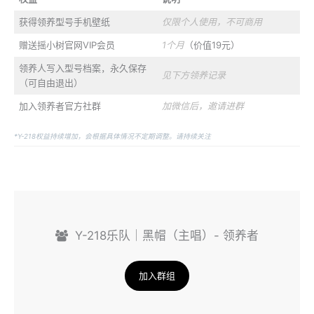
获得领养型号手机壁纸
仅限个人使用，不可商用
赠送摇小树官网VIP会员
1个月
（价值19元）
领养人写入型号档案，永久保存
见下方领养记录
（可自由退出）
加入领养者官方社群
加微信后，邀请进群
*Y-218权益持续增加，会根据具体情况不定期调整。请持续关注
Y-218乐队｜黑帽（主唱）- 领养者
加入群组