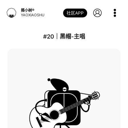
跳
到
摇小树®️
社区APP
内
YAOXIAOSHU
容
#20｜黑帽-主唱