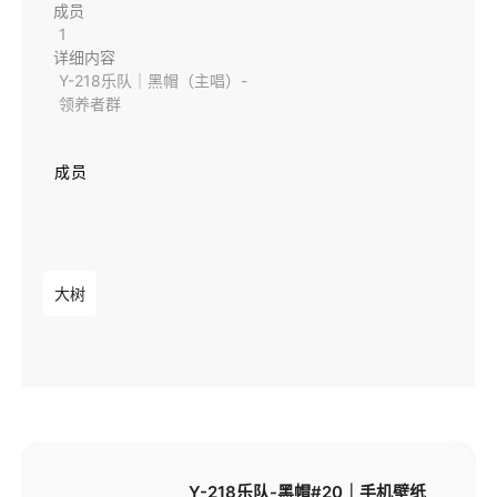
成员
1
详细内容
Y-218乐队｜黑帽（主唱）-
领养者群
成员
大树
已付
Y-218乐队-黑帽#20｜手机壁纸