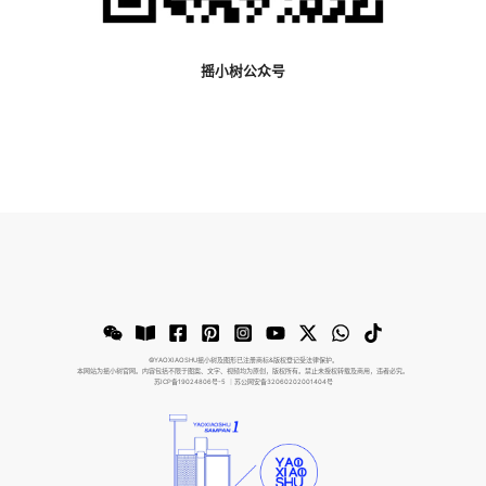
摇小树公众号
©️YAOXIAOSHU摇小树及图形已注册商标&版权登记受法律保护。
本网站为摇小树官网。内容包括不限于图案、文字、视频均为原创，版权所有。禁止未授权转载及商用，违者必究。
苏ICP备19024806号-5
｜苏公网安备32060202001404号