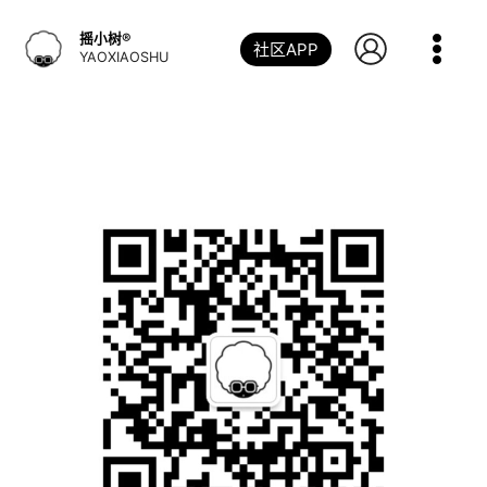
跳
到
摇小树®️
社区APP
内
YAOXIAOSHU
容