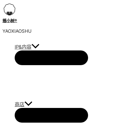
跳
到
内
摇小树®️
容
YAOXIAOSHU
IP&内容
商店