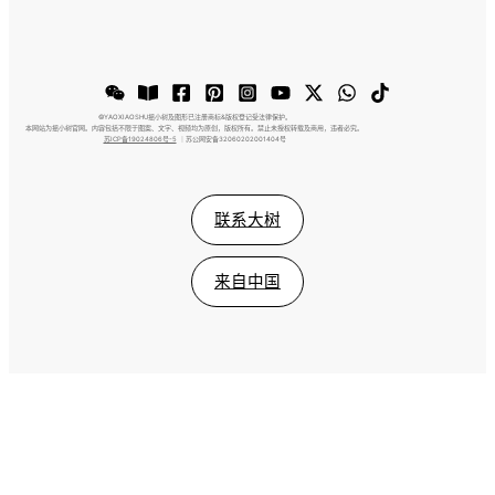
©️YAOXIAOSHU摇小树及图形已注册商标&版权登记受法律保护。
本网站为摇小树官网。内容包括不限于图案、文字、视频均为原创，版权所有。禁止未授权转载及商用，违者必究。
苏ICP备19024806号-5
｜苏公网安备32060202001404号
联系大树
来自中国