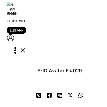
跳
到
摇小树®️
内
容
YAOXIAOSHU
社区APP
Y-ID Avatar E #029