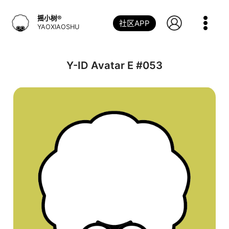
跳
到
摇小树®️
社区APP
内
YAOXIAOSHU
容
Y-ID Avatar E #053