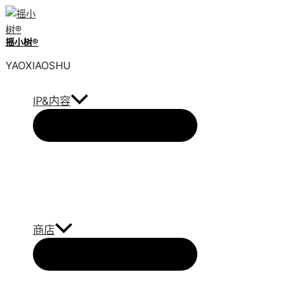
跳
到
摇小树®️
内
容
YAOXIAOSHU
IP&内容
商店