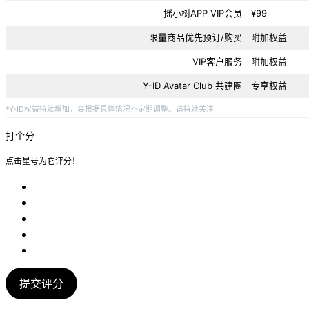
摇小树APP VIP会员
¥99
限量商品优先预订/购买
附加权益
VIP客户服务
附加权益
Y-ID Avatar Club 共建圈
专享权益
*Y-ID权益持续增加，会根据具体情况不定期调整。请持续关注
打个分
点击星号为它评分！
提交评分