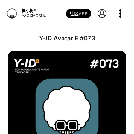
跳
到
摇小树®️
社区APP
内
YAOXIAOSHU
容
Y-ID Avatar E #073