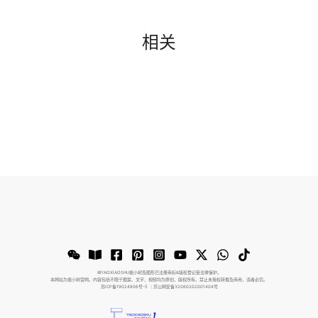
相关
©️YAOXIAOSHU摇小树及图形已注册商标&版权登记受法律保护。
本网站为摇小树官网。内容包括不限于图案、文字、视频均为原创，版权所有。禁止未授权转载及商用，违者必究。
苏ICP备19024806号-5
｜苏公网安备32060202001404号