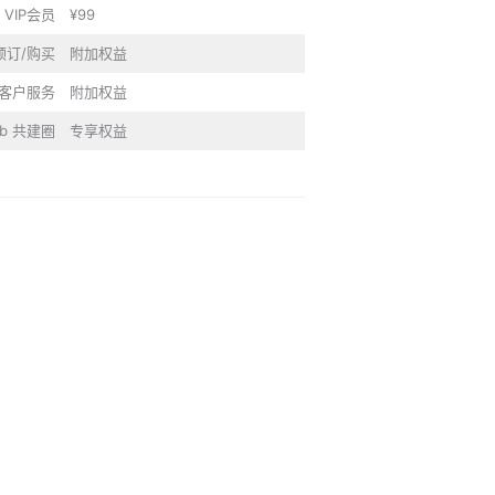
 VIP会员
¥99
预订/购买
附加权益
P客户服务
附加权益
lub 共建圈
专享权益