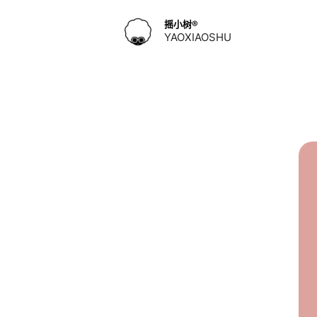
跳
到
摇小树®️
YAOXIAOSHU
内
容