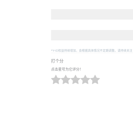
*Y-ID权益持续增加，会根据具体情况不定期调整。请持续关注
打个分
点击星号为它评分！