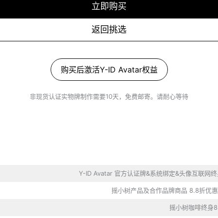
立即购买
返回挑选
购买后激活Y-ID Avatar权益
非现货认证实物牌制作需要10天，免费邮寄。请耐心等待
Y-ID Avatar 官方认证牌&系统绑定&头像互联网
摇小树产品及合作品牌商品 8.8折优惠
摇小树咖啡终身8