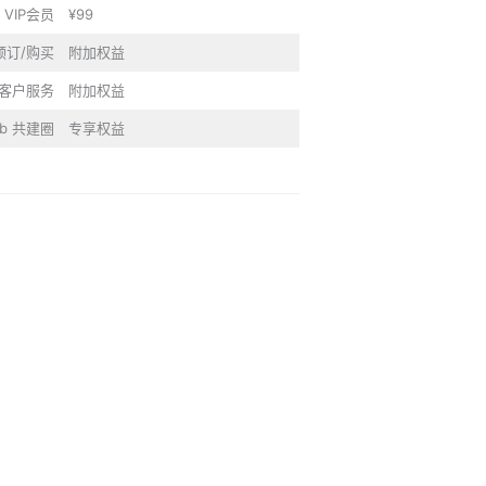
 VIP会员
¥99
预订/购买
附加权益
P客户服务
附加权益
lub 共建圈
专享权益