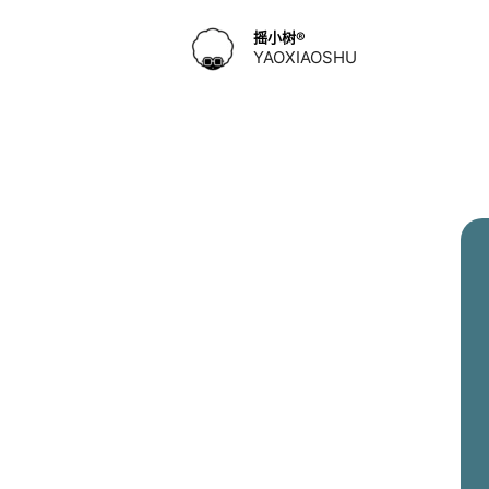
跳
到
摇小树®️
YAOXIAOSHU
内
容