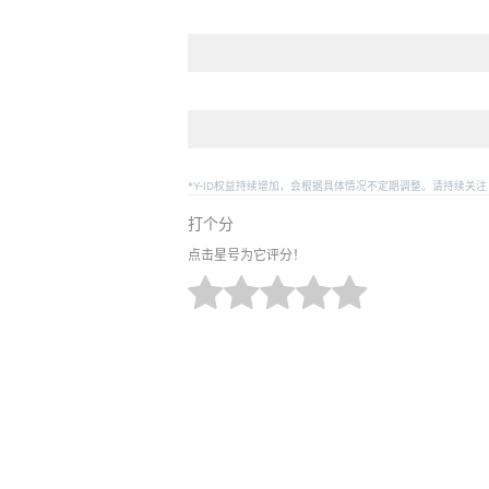
*Y-ID权益持续增加，会根据具体情况不定期调整。请持续关注
打个分
点击星号为它评分！