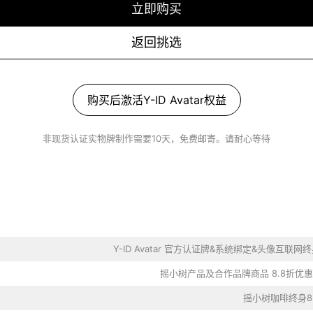
立即购买
返回挑选
购买后激活Y-ID Avatar权益
非现货认证实物牌制作需要10天，免费邮寄。请耐心等待
Y-ID Avatar 官方认证牌&系统绑定&头像互联网
摇小树产品及合作品牌商品 8.8折优惠
摇小树咖啡终身8