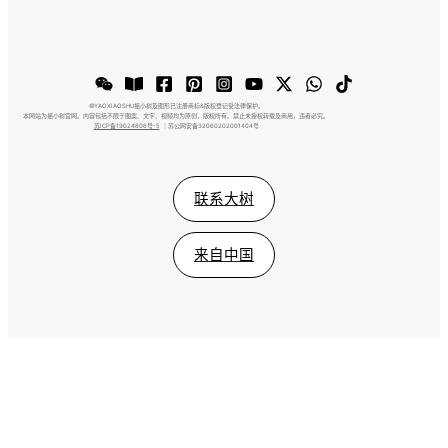
©️YAOXIAOSHU摇小树及图形已注册商标&版权登记受法律保护。
本网站为摇小树官网。内容包括不限于图案、文字、视频均为原创，版权所有。禁止未授权转载及商用，违者必究。
苏ICP备19024806号-5
｜苏公网安备32060202001404号
联系大树
来自中国