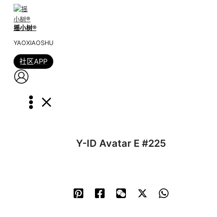
跳
到
摇小树®️
内
容
YAOXIAOSHU
社区APP
Y-ID Avatar E #225