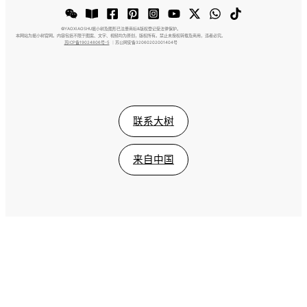
©️YAOXIAOSHU摇小树及图形已注册商标&版权登记受法律保护。
本网站为摇小树官网。内容包括不限于图案、文字、视频均为原创，版权所有。禁止未授权转载及商用，违者必究。
苏ICP备19024806号-5
｜苏公网安备32060202001404号
联系大树
来自中国