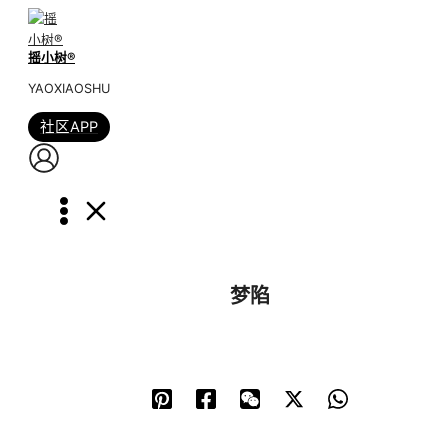
跳
到
摇小树®️
内
容
YAOXIAOSHU
社区APP
梦陷