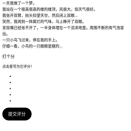
一天我做了一个梦。
我站在一个很高很高的楼的楼顶，风很大，但天气很好。
我张开双臂，抬头仰望天空，然后闭上双眼…
突然，我闻到一阵腐烂的气味，马上睁开了双眼。
发现嘴已经张不开了，一半身体埋在一个沼泽地里。周围不断的有气泡冒
出。
一只小鸟飞过来，停在我的手上。
仔细一看，小鸟的一只眼睛是瞎的…
打个分
点击星号为它评分！
提交评分