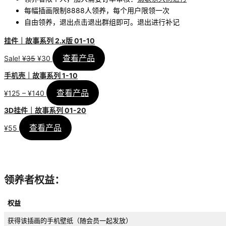
每幅插画限制8888人领养，每个用户限领一次
自由领养，退出点击退出群组即可。退出进行补记
挂件｜故事系列 2.x版 01-10
查看产品
原
当
Sale!
¥
35
¥
30
价
前
手机壳｜故事系列 1-10
为：
价
查看产品
¥35。
格
价
¥
125
–
¥
140
为：
格
3D挂件｜故事系列 01-20
¥30。
范
查看产品
围：
¥
55
¥125
至
¥140
领养者权益：
权益
获得该插画的手机壁纸（随会员一起发放）