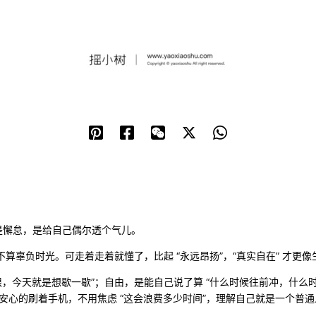
是懈怠，是给自己偶尔透个气儿。
辜负时光。可走着走着就懂了，比起 “永远昂扬”，“真实自在” 才更像
限，今天就是想歇一歇”；自由，是能自己说了算 “什么时候往前冲，什么
能安心的刷着手机，不用焦虑 “这会浪费多少时间”，理解自己就是一个普通