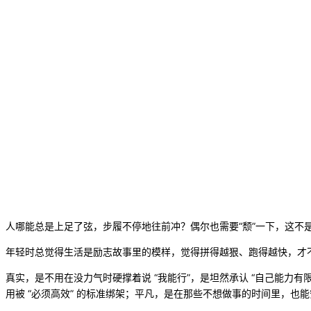
人哪能总是上足了弦，步履不停地往前冲？偶尔也需要“颓”一下，这不
年轻时总觉得生活是励志故事里的模样，觉得拼得越狠、跑得越快，才不算
真实，是不用在没力气时硬撑着说 “我能行”，是坦然承认 “自己能力有
用被 “必须高效” 的标准绑架；平凡，是在那些不想做事的时间里，也