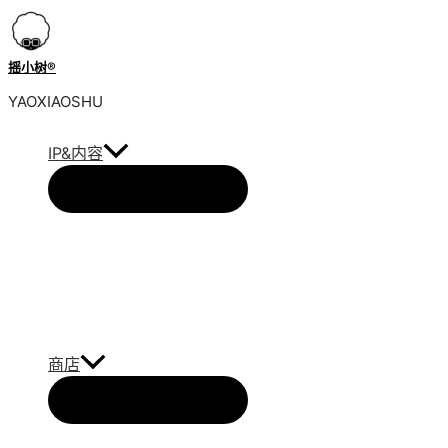
跳
到
内
摇小树®️
容
YAOXIAOSHU
IP&内容
商店