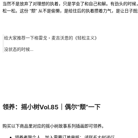
当然不是放弃了对理想的执着，只是学会了和自己和解。有劲头的时候
松一松。这份 “颓” 从不是偷懒，是给往后的执着攒着力气，是让日子
给大家推荐一下格雷戈・麦吉沃恩的《轻松主义》
没状态的时候…
领养：
摇小树Vol.85｜偶尔“颓”一下
购买以下商品里对应的摇小树故事系列插画即可领养。
领养者限个人，加入需要订单审核：
请联系大树进行