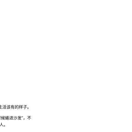
生活该有的样子。
时候蜷进沙发”，不
人。