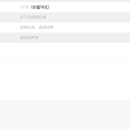
1个月
（价值19元）
见下方领养记录
加微信后，邀请进群
插画领养者